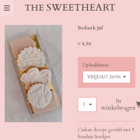
SWEETHEART
THE
Ga
direct
naar
de
Bedank Juf
hoofdinhoud
€ 8,50
Ophaaldatum
In
winkelwagen
Cadeau doosje gevuld met 5
fondant koekjes