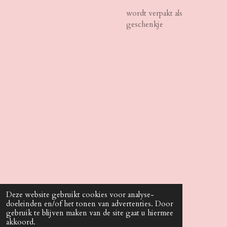
wordt verpakt als
geschenkje
Deze website gebruikt cookies voor analyse-
doeleinden en/of het tonen van advertenties. Door
Do what you Love, Love what you do.
gebruik te blijven maken van de site gaat u hiermee
© 2022 - 2026 The SweetHeartx3
akkoord.
Powered by
JouwWeb