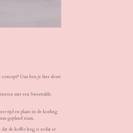
ie concept? Dan ben je hier alvast
bineren met een Sweettable.
r tijd en plaats in de koeling
tum gepland staan.
dat de koffer leeg is zodat er