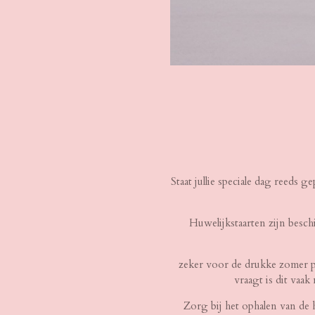
Staat jullie speciale dag reeds g
Huwelijkstaarten zijn besc
zeker voor de drukke zomer pe
vraagt is dit vaa
Zorg bij het ophalen van de h