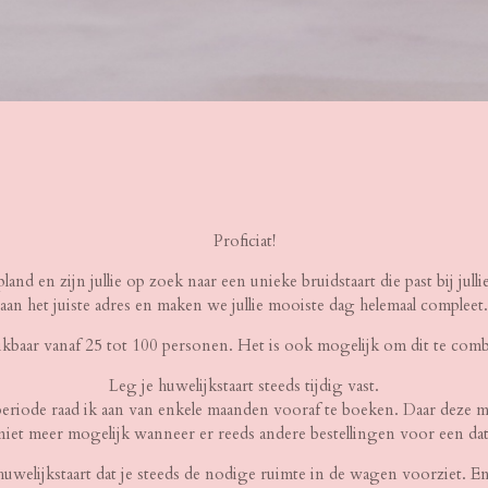
Proficiat!
epland en zijn jullie op zoek naar een unieke bruidstaart die past bij jull
aan het juiste adres en maken we jullie mooiste dag helemaal compleet.
hikbaar vanaf 25 tot 100 personen. Het is ook mogelijk om dit te com
Leg je huwelijkstaart steeds tijdig vast.
riode raad ik aan van enkele maanden vooraf te boeken. Daar deze mee
k niet meer mogelijk wanneer er reeds andere bestellingen voor een da
uwelijkstaart dat je steeds de nodige ruimte in de wagen voorziet. En 