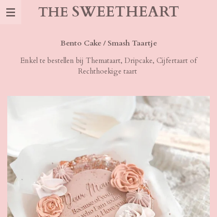
SWEETHEART
THE
Ga
direct
naar
de
Bento Cake / Smash Taartje
hoofdinhoud
Enkel te bestellen bij Themataart, Dripcake, Cijfertaart of
Rechthoekige taart